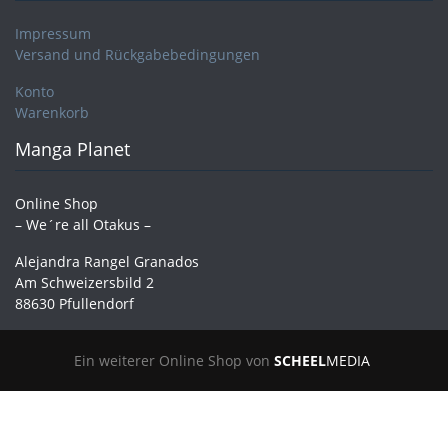
Impressum
Versand und Rückgabebedingungen
Konto
Warenkorb
Manga Planet
Online Shop
– We´re all Otakus –
Alejandra Rangel Granados
Am Schweizersbild 2
88630 Pfullendorf
Ein weiterer Online Shop von
SCHEEL
MEDIA