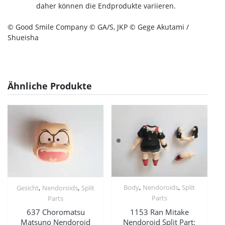
daher können die Endprodukte variieren.
© Good Smile Company © GA/S, JKP © Gege Akutami /
Shueisha
Ähnliche Produkte
,
,
,
,
Body
Nendoroids
Split
Gesicht
Nendoroids
Split
Parts
Parts
1153 Ran Mitake
637 Choromatsu
Nendoroid Split Part:
Matsuno Nendoroid