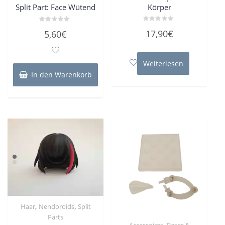
Körper
Split Part: Face Wütend
Bewertet
Bewertet
17,90
€
5,60
€
mit
mit
0
0
von
von
5
5
Weiterlesen
In den Warenkorb
,
,
Haar
Nendoroids
Split
Parts
,
Accessoires
Bases &