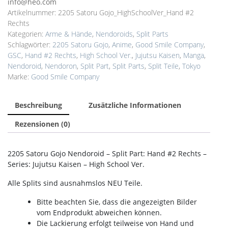
info@heo.com
Artikelnummer:
2205 Satoru Gojo_HighSchoolVer_Hand #2
Rechts
Kategorien:
Arme & Hände
,
Nendoroids
,
Split Parts
Schlagwörter:
2205 Satoru Gojo
,
Anime
,
Good Smile Company
,
GSC
,
Hand #2 Rechts
,
High School Ver.
,
Jujutsu Kaisen
,
Manga
,
Nendoroid
,
Nendoron
,
Split Part
,
Split Parts
,
Split Teile
,
Tokyo
Marke:
Good Smile Company
Beschreibung
Zusätzliche Informationen
Rezensionen (0)
2205 Satoru Gojo Nendoroid – Split Part: Hand #2 Rechts –
Series: Jujutsu Kaisen – High School Ver.
Alle Splits sind ausnahmslos NEU Teile.
Bitte beachten Sie, dass die angezeigten Bilder
vom Endprodukt abweichen können.
Die Lackierung erfolgt teilweise von Hand und