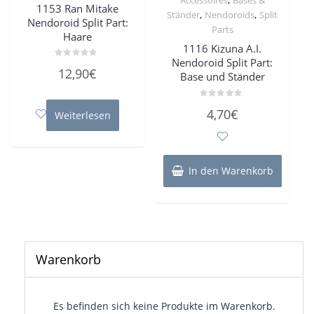
1153 Ran Mitake
,
,
Ständer
Nendoroids
Split
Nendoroid Split Part:
Parts
Haare
1116 Kizuna A.I.
Nendoroid Split Part:
Bewertet
12,90
€
Base und Ständer
mit
0
von
5
Bewertet
4,70
€
Weiterlesen
mit
0
von
5
In den Warenkorb
Warenkorb
Es befinden sich keine Produkte im Warenkorb.