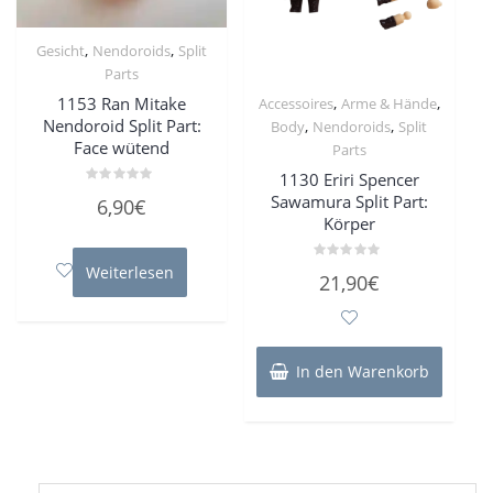
,
,
Gesicht
Nendoroids
Split
Parts
,
,
1153 Ran Mitake
Accessoires
Arme & Hände
Nendoroid Split Part:
,
,
Body
Nendoroids
Split
Face wütend
Parts
1130 Eriri Spencer
Bewertet
Sawamura Split Part:
6,90
€
mit
Körper
0
von
5
Weiterlesen
Bewertet
21,90
€
mit
0
von
5
In den Warenkorb