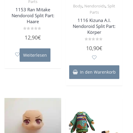
Parts
,
,
Body
Nendoroids
Split
1153 Ran Mitake
Parts
Nendoroid Split Part:
1116 Kizuna A.I.
Haare
Nendoroid Split Part:
Körper
Bewertet
12,90
€
mit
0
von
Bewertet
10,90
€
5
mit
0
Weiterlesen
von
5
In den Warenkorb