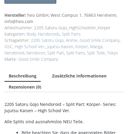
Hersteller:
heo GmbH, West Campus 1, 76863 Herxheim,
info@heo.com
Artikelnummer:
2205 Satoru Gojo_HighSchoolVer_Körper
Kategorien:
Body
,
Nendoroids
,
Split Parts
Schlagwörter:
2205 Satoru Gojo
,
Anime
,
Good Smile Company
,
GSC
,
High School Ver.
,
Jujutsu Kaisen
,
Körper
,
Manga
,
Nendoroid
,
Nendoron
,
Split Part
,
Split Parts
,
Split Teile
,
Tokyo
Marke:
Good Smile Company
Beschreibung
Zusätzliche Informationen
Rezensionen (0)
2205 Satoru Gojo Nendoroid – Split Part: Körper- Series:
Jujutsu Kaisen – High School Ver.
Alle Splits sind ausnahmslos NEU Teile.
Bitte beachten Sie, dass die angezeigten Bilder