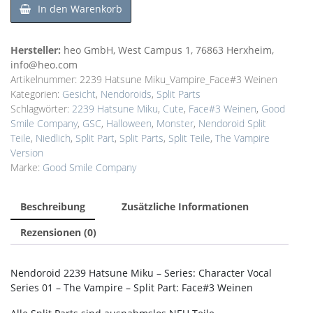
In den Warenkorb
Hersteller:
heo GmbH, West Campus 1, 76863 Herxheim,
info@heo.com
Artikelnummer:
2239 Hatsune Miku_Vampire_Face#3 Weinen
Kategorien:
Gesicht
,
Nendoroids
,
Split Parts
Schlagwörter:
2239 Hatsune Miku
,
Cute
,
Face#3 Weinen
,
Good
Smile Company
,
GSC
,
Halloween
,
Monster
,
Nendoroid Split
Teile
,
Niedlich
,
Split Part
,
Split Parts
,
Split Teile
,
The Vampire
Version
Marke:
Good Smile Company
Beschreibung
Zusätzliche Informationen
Rezensionen (0)
Nendoroid 2239 Hatsune Miku – Series: Character Vocal
Series 01 – The Vampire – Split Part: Face#3 Weinen