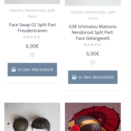
,
,
Gesicht
Nendoroids
Split
,
,
Gesicht
Nendoroids
Split
Parts
Parts
Face Swap 02 Split Part
638 Ichimatsu Matsuno
Freudentränen
Nendoroid Split Part:
Face Gelangweilt
Bewertet
6,90
€
mit
0
Bewertet
6,90
€
von
mit
5
0
von
5
In den Warenkorb
In den Warenkorb