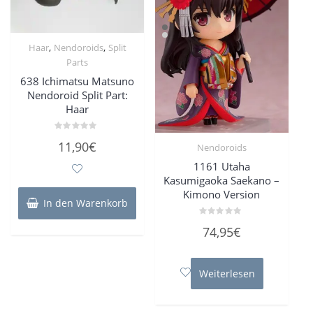
,
,
Haar
Nendoroids
Split
Parts
638 Ichimatsu Matsuno
Nendoroid Split Part:
Haar
Bewertet
11,90
€
Nendoroids
mit
0
von
1161 Utaha
5
Kasumigaoka Saekano –
Kimono Version
In den Warenkorb
Bewertet
74,95
€
mit
0
von
5
Weiterlesen