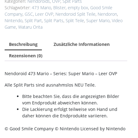
Kategorien:
Nendoroids
,
OVP
,
Split Parts
Schlagwörter:
473 Mario
,
Blister
,
empty box
,
Good Smile
Company
,
GSC
,
Leer OVP
,
Nendoroid Split Teile
,
Nendoron
,
Nintendo
,
Split Part
,
Split Parts
,
Split Teile
,
Super Mario
,
Video
Game
,
Wataru Orita
Beschreibung
Zusätzliche Informationen
Rezensionen (0)
Nendoroid 473 Mario – Series: Super Mario – Leer OVP
Alle Split Parts sind ausnahmslos NEU Teile.
Bitte beachten Sie, dass die angezeigten Bilder
vom Endprodukt abweichen können.
Die Lackierung erfolgt teilweise von Hand und
daher können die Endprodukte variieren.
© Good Smile Company © Nintendo Licensed by Nintendo