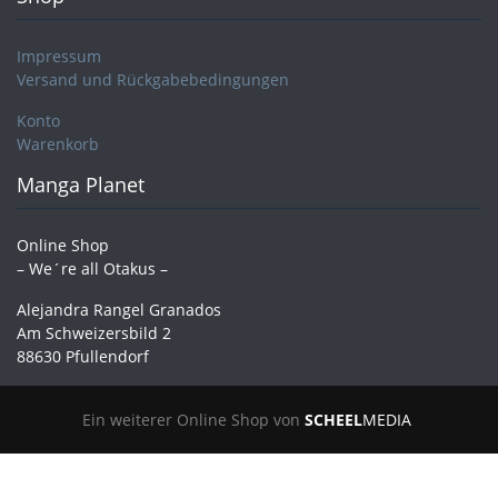
Impressum
Versand und Rückgabebedingungen
Konto
Warenkorb
Manga Planet
Online Shop
– We´re all Otakus –
Alejandra Rangel Granados
Am Schweizersbild 2
88630 Pfullendorf
Ein weiterer Online Shop von
SCHEEL
MEDIA