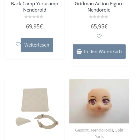
Back Camp Yurucamp
Gridman Action Figure
Nendoroid
Nendoroid
Bewertet
Bewertet
69,95
€
65,95
€
mit
mit
0
0
von
von
5
5
Weiterlesen
In den Warenkorb
,
,
Gesicht
Nendoroids
Split
Parts