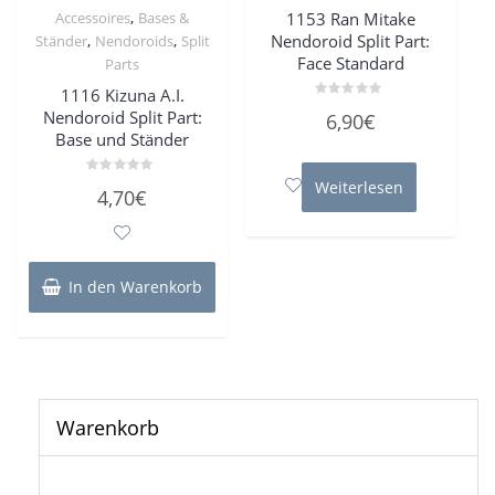
,
1153 Ran Mitake
Accessoires
Bases &
Nendoroid Split Part:
,
,
Ständer
Nendoroids
Split
Face Standard
Parts
1116 Kizuna A.I.
Bewertet
Nendoroid Split Part:
6,90
€
mit
Base und Ständer
0
von
5
Weiterlesen
Bewertet
4,70
€
mit
0
von
5
In den Warenkorb
Warenkorb