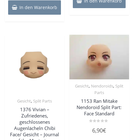
In den Warenkorb
In den Warenkorb
,
,
Gesicht
Nendoroids
Split
Parts
,
1153 Ran Mitake
Gesicht
Split Parts
Nendoroid Split Part:
1376 Vivian –
Face Standard
Zufriedenes,
geschlossenes
Bewertet
Augenlächeln Chibi
6,90
€
mit
Face/ Gesicht – Journal
0
von