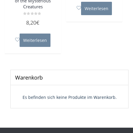
of the Mysterious
5
Creatures
Weiterlesen
Bewertet
8,20
€
mit
0
von
5
Weiterlesen
Warenkorb
Es befinden sich keine Produkte im Warenkorb.