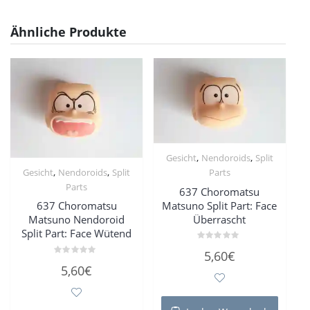
Ähnliche Produkte
,
,
Gesicht
Nendoroids
Split
,
,
Gesicht
Nendoroids
Split
Parts
Parts
637 Choromatsu
Matsuno Split Part: Face
637 Choromatsu
Überrascht
Matsuno Nendoroid
Split Part: Face Wütend
Bewertet
5,60
€
mit
Bewertet
0
5,60
€
mit
von
0
5
von
5