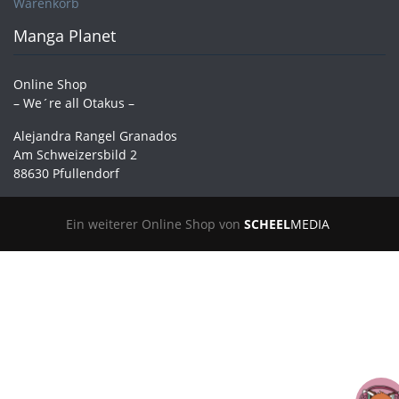
Warenkorb
Manga Planet
Online Shop
– We´re all Otakus –
Alejandra Rangel Granados
Am Schweizersbild 2
88630 Pfullendorf
Ein weiterer Online Shop von
SCHEEL
MEDIA