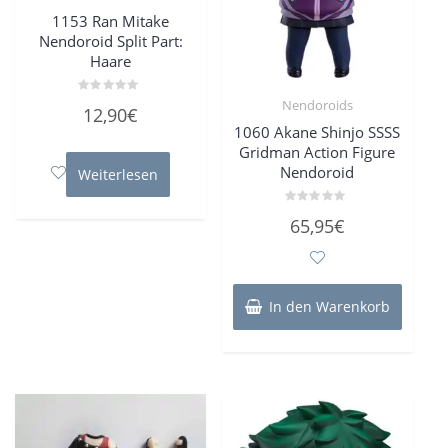
1153 Ran Mitake
Nendoroid Split Part:
Haare
Nendoroids
Bewertet
12,90
€
mit
0
1060 Akane Shinjo SSSS
von
Gridman Action Figure
5
Nendoroid
Weiterlesen
Bewertet
65,95
€
mit
0
von
5
In den Warenkorb