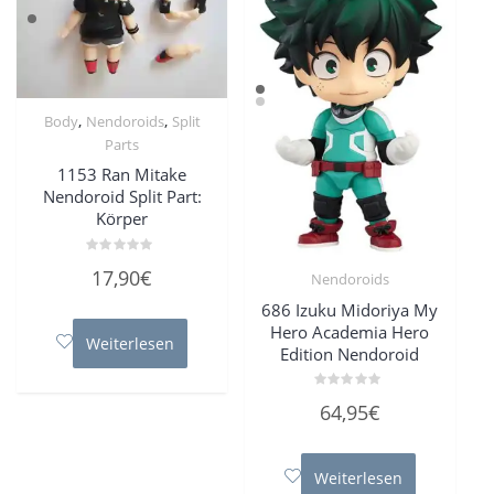
,
,
Body
Nendoroids
Split
Parts
1153 Ran Mitake
Nendoroid Split Part:
Körper
Bewertet
17,90
€
Nendoroids
mit
0
von
686 Izuku Midoriya My
5
Hero Academia Hero
Weiterlesen
Edition Nendoroid
Bewertet
64,95
€
mit
0
von
5
Weiterlesen