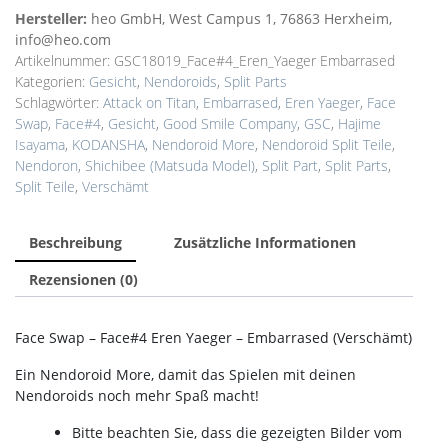
Hersteller:
heo GmbH, West Campus 1, 76863 Herxheim,
info@heo.com
Artikelnummer:
GSC18019_Face#4_Eren_Yaeger Embarrased
Kategorien:
Gesicht
,
Nendoroids
,
Split Parts
Schlagwörter:
Attack on Titan
,
Embarrased
,
Eren Yaeger
,
Face
Swap
,
Face#4
,
Gesicht
,
Good Smile Company
,
GSC
,
Hajime
Isayama
,
KODANSHA
,
Nendoroid More
,
Nendoroid Split Teile
,
Nendoron
,
Shichibee (Matsuda Model)
,
Split Part
,
Split Parts
,
Split Teile
,
Verschämt
Beschreibung
Zusätzliche Informationen
Rezensionen (0)
Face Swap – Face#4 Eren Yaeger – Embarrased (Verschämt)
Ein Nendoroid More, damit das Spielen mit deinen
Nendoroids noch mehr Spaß macht!
Bitte beachten Sie, dass die gezeigten Bilder vom