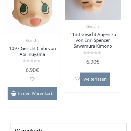
Gesicht
1130 Gesicht Augen zu
von Eriri Spencer
Gesicht
Sawamura Kimono
1097 Gesicht Chibi von
Aoi Inuyama
Bewertet
6,90
€
mit
0
Bewertet
6,90
€
von
mit
5
0
von
Weiterlesen
5
In den Warenkorb
Warenkorb