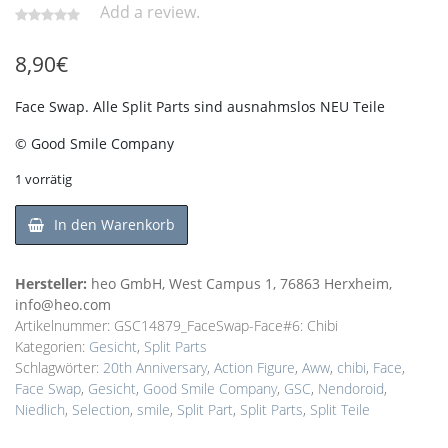
Add a review.
8,90
€
Face Swap. Alle Split Parts sind ausnahmslos NEU Teile
© Good Smile Company
1 vorrätig
In den Warenkorb
Hersteller:
heo GmbH, West Campus 1, 76863 Herxheim,
info@heo.com
Artikelnummer:
GSC14879_FaceSwap-Face#6: Chibi
Kategorien:
Gesicht
,
Split Parts
Schlagwörter:
20th Anniversary
,
Action Figure
,
Aww
,
chibi
,
Face
,
Face Swap
,
Gesicht
,
Good Smile Company
,
GSC
,
Nendoroid
,
Niedlich
,
Selection
,
smile
,
Split Part
,
Split Parts
,
Split Teile