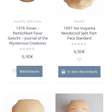
,
Gesicht
Split Parts
Gesicht
1376 Vivian –
1097 Aoi Inuyama
Peinlichkeit Face/
Nendoroid Split Part:
Gesicht – Journal of the
Face Standard
Mysterious Creatures
Bewertet
6,90
€
mit
Bewertet
0
6,90
€
mit
von
0
5
von
5
Weiterlesen
In den Warenkorb