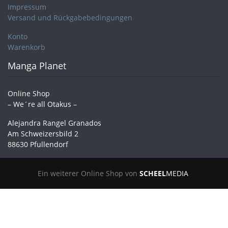
Impressum
Versand und Rückgabebedingungen
Konto
Warenkorb
Manga Planet
Online Shop
– We´re all Otakus –
Alejandra Rangel Granados
Am Schweizersbild 2
88630 Pfullendorf
Ein weiterer Online Shop von
SCHEEL
MEDIA