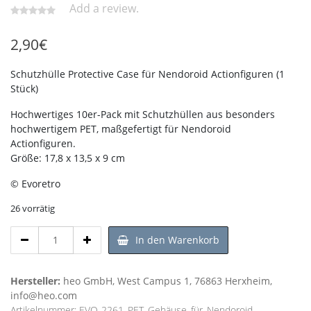
Add a review.
2,90
€
Schutzhülle Protective Case für Nendoroid Actionfiguren (1
Stück)
Hochwertiges 10er-Pack mit Schutzhüllen aus besonders
hochwertigem PET, maßgefertigt für Nendoroid
Actionfiguren.
Größe: 17,8 x 13,5 x 9 cm
© Evoretro
26 vorrätig
Schutzhülle
In den Warenkorb
Protective
Case
für
Hersteller:
heo GmbH, West Campus 1, 76863 Herxheim,
Nendoroid
info@heo.com
Menge
Artikelnummer:
EVO-2261_PET_Gehäuse_für_Nendoroid