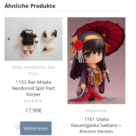
Ähnliche Produkte
,
,
Body
Nendoroids
Split
Parts
1153 Ran Mitake
Nendoroid Split Part:
Körper
Bewertet
17,90
€
Nendoroids
mit
0
von
1161 Utaha
5
Kasumigaoka Saekano –
Weiterlesen
Kimono Version