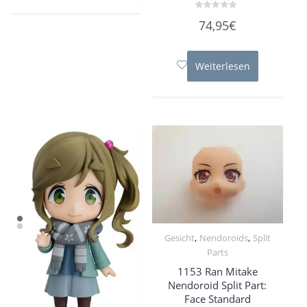
Bewertet
74,95
€
mit
0
von
5
Weiterlesen
,
,
Gesicht
Nendoroids
Split
Parts
1153 Ran Mitake
Nendoroid Split Part:
Face Standard