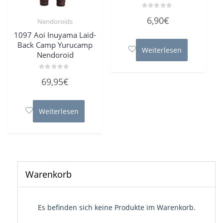
Bewertet
6,90
€
Nendoroids
mit
0
von
1097 Aoi Inuyama Laid-
5
Back Camp Yurucamp
Weiterlesen
Nendoroid
Bewertet
69,95
€
mit
0
von
5
Weiterlesen
Warenkorb
Es befinden sich keine Produkte im Warenkorb.