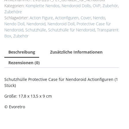
Kategorien:
Komplette Nendos
,
Nendoroid Dolls
,
OVP
,
Zubehör
,
Zubehöre
Schlagwörter:
Action Figure
,
Actionfiguren
,
Cover
,
Nendo
,
Nendo Doll
,
Nendoroid
,
Nendoroid Doll
,
Protective Case für
Nendoroid
,
Schutzhülle
,
Schutzhülle für Nendoroid
,
Transparent
Box
,
Zubehör
Beschreibung
Zusätzliche Informationen
Rezensionen (0)
Schutzhülle Protective Case für Nendoroid Actionfiguren (1
Stück)
Größe: 17,8 x 13,5 x 9 cm
© Evoretro