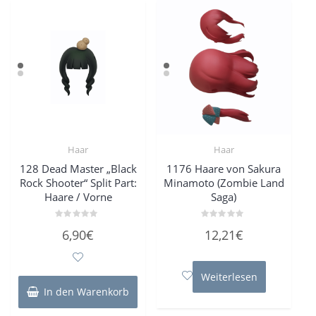
Haar
Haar
128 Dead Master „Black
1176 Haare von Sakura
Rock Shooter“ Split Part:
Minamoto (Zombie Land
Haare / Vorne
Saga)
Bewertet
Bewertet
6,90
€
12,21
€
mit
mit
0
0
von
von
5
5
Weiterlesen
In den Warenkorb