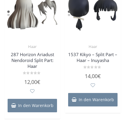
Haar
Haar
287 Horizon Ariadust
1537 Kikyo – Split Part –
Nendoroid Split Part:
Haar – Inuyasha
Haar
Bewertet
14,00
€
mit
Bewertet
0
12,00
€
mit
von
0
5
von
5
In den Warenkorb
In den Warenkorb