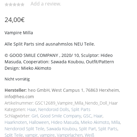
Add a review.
24,00
€
Vampire Milla
Alle Split Parts sind ausnahmslos NEU Teile.
© GOOD SMILE COMPANY , 2020/ 10, Sculptor: Hideo
Masuda, Cooperation: Sawada Koubou, Outfit/Pattern
Design: Mieko Akimoto
Nicht vorrätig
Hersteller:
heo GmbH, West Campus 1, 76863 Herxheim,
info@heo.com
Artikelnummer:
GSC12689_Vampire_Milla_Nendo_Doll_Haar
Kategorien:
Haar
,
Nendoroid Dolls
,
Split Parts
Schlagwörter:
Girl
,
Good Smile Company
,
GSC
,
Haar
,
Haarknoten
,
Halloween
,
Hideo Masuda
,
Mieko Akimoto
,
Milla
,
Nendoroid Split Teile
,
Sawada Koubou
,
Split Part
,
Split Parts
,
Split Teile
,
vampir
,
vampire
,
Vampirlachen
,
Weiß