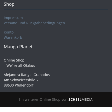
Shop
Impressum
Versand und Rückgabebedingungen
Konto
Warenkorb
Manga Planet
Online Shop
– We´re all Otakus –
Alejandra Rangel Granados
Am Schweizersbild 2
88630 Pfullendorf
Ein weiterer Online Shop von
SCHEEL
MEDIA