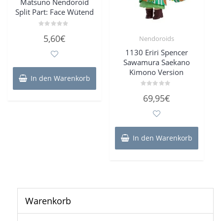
Matsuno Nendoroid
Split Part: Face Wütend
Bewertet
5,60
€
Nendoroids
mit
0
von
1130 Eriri Spencer
5
Sawamura Saekano
Kimono Version
In den Warenkorb
Bewertet
69,95
€
mit
0
von
5
In den Warenkorb
Warenkorb