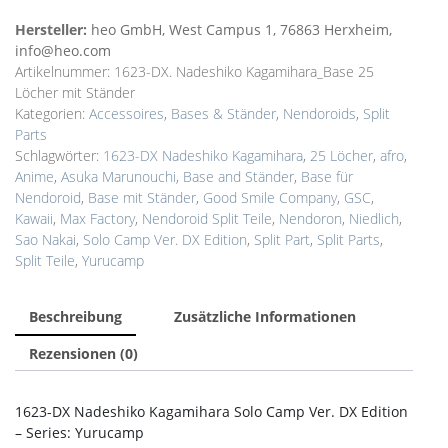
Hersteller:
heo GmbH, West Campus 1, 76863 Herxheim,
info@heo.com
Artikelnummer:
1623-DX. Nadeshiko Kagamihara_Base 25
Löcher mit Ständer
Kategorien:
Accessoires
,
Bases & Ständer
,
Nendoroids
,
Split
Parts
Schlagwörter:
1623-DX Nadeshiko Kagamihara
,
25 Löcher
,
afro
,
Anime
,
Asuka Marunouchi
,
Base and Ständer
,
Base für
Nendoroid
,
Base mit Ständer
,
Good Smile Company
,
GSC
,
Kawaii
,
Max Factory
,
Nendoroid Split Teile
,
Nendoron
,
Niedlich
,
Sao Nakai
,
Solo Camp Ver. DX Edition
,
Split Part
,
Split Parts
,
Split Teile
,
Yurucamp
Beschreibung
Zusätzliche Informationen
Rezensionen (0)
1623-DX Nadeshiko Kagamihara Solo Camp Ver. DX Edition
– Series: Yurucamp