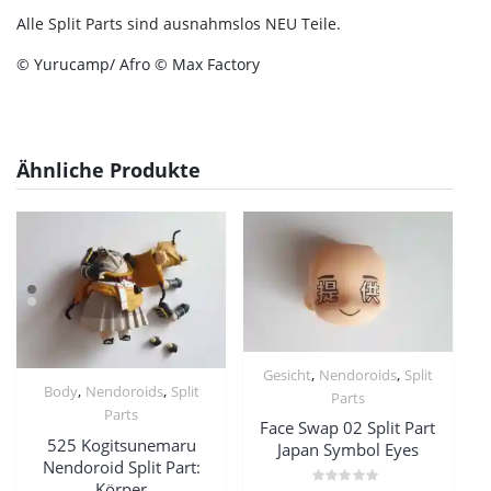
Alle Split Parts sind ausnahmslos NEU Teile.
© Yurucamp/ Afro © Max Factory
Ähnliche Produkte
,
,
Gesicht
Nendoroids
Split
,
,
Body
Nendoroids
Split
Parts
Parts
Face Swap 02 Split Part
525 Kogitsunemaru
Japan Symbol Eyes
Nendoroid Split Part:
Körper