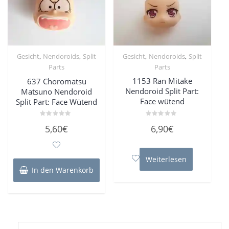
,
,
,
,
Gesicht
Nendoroids
Split
Gesicht
Nendoroids
Split
Parts
Parts
1153 Ran Mitake
637 Choromatsu
Nendoroid Split Part:
Matsuno Nendoroid
Face wütend
Split Part: Face Wütend
Bewertet
Bewertet
6,90
€
5,60
€
mit
mit
0
0
von
von
5
5
Weiterlesen
In den Warenkorb