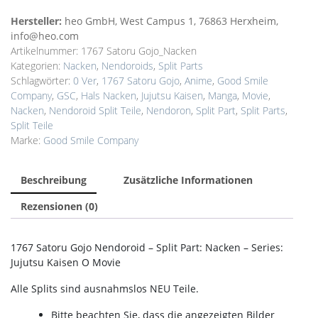
Gojo
Jujutsu
Hersteller:
heo GmbH, West Campus 1, 76863 Herxheim,
Kaisen
info@heo.com
Nendoroid
Artikelnummer:
1767 Satoru Gojo_Nacken
Split
Kategorien:
Nacken
,
Nendoroids
,
Split Parts
Part
Schlagwörter:
0 Ver
,
1767 Satoru Gojo
,
Anime
,
Good Smile
Nacken
Company
,
GSC
,
Hals Nacken
,
Jujutsu Kaisen
,
Manga
,
Movie
,
Menge
Nacken
,
Nendoroid Split Teile
,
Nendoron
,
Split Part
,
Split Parts
,
Split Teile
Marke:
Good Smile Company
Beschreibung
Zusätzliche Informationen
Rezensionen (0)
1767 Satoru Gojo Nendoroid – Split Part: Nacken – Series:
Jujutsu Kaisen O Movie
Alle Splits sind ausnahmslos NEU Teile.
Bitte beachten Sie, dass die angezeigten Bilder