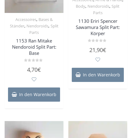
,
,
Body
Nendoroids
Split
Parts
,
Accessoires
Bases &
1130 Eriri Spencer
,
,
Ständer
Nendoroids
Split
Sawamura Split Part:
Parts
Körper
1153 Ran Mitake
Nendoroid Split Part:
Bewertet
21,90
€
mit
Base
0
von
5
Bewertet
4,70
€
mit
0
In den Warenkorb
von
5
In den Warenkorb