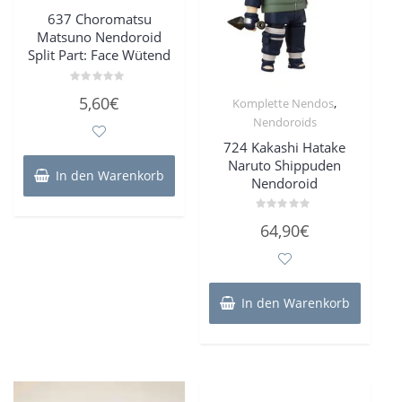
637 Choromatsu
Matsuno Nendoroid
Split Part: Face Wütend
Bewertet
5,60
€
,
Komplette Nendos
mit
0
Nendoroids
von
5
724 Kakashi Hatake
Naruto Shippuden
In den Warenkorb
Nendoroid
Bewertet
64,90
€
mit
0
von
5
In den Warenkorb