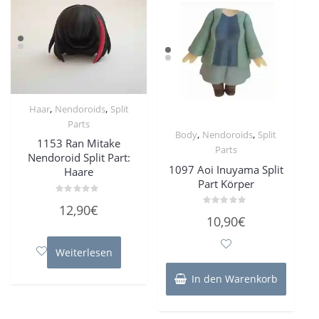
,
,
Haar
Nendoroids
Split
Parts
,
,
Body
Nendoroids
Split
1153 Ran Mitake
Parts
Nendoroid Split Part:
1097 Aoi Inuyama Split
Haare
Part Körper
Bewertet
12,90
€
mit
Bewertet
10,90
€
0
mit
von
0
5
von
5
Weiterlesen
In den Warenkorb