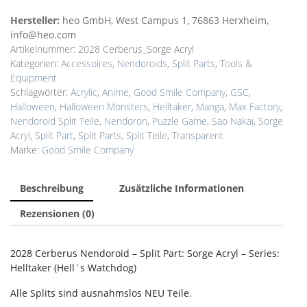
Hersteller:
heo GmbH, West Campus 1, 76863 Herxheim,
info@heo.com
Artikelnummer:
2028 Cerberus_Sorge Acryl
Kategorien:
Accessoires
,
Nendoroids
,
Split Parts
,
Tools &
Equipment
Schlagwörter:
Acrylic
,
Anime
,
Good Smile Company
,
GSC
,
Halloween
,
Halloween Monsters
,
Helltaker
,
Manga
,
Max Factory
,
Nendoroid Split Teile
,
Nendoron
,
Puzzle Game
,
Sao Nakai
,
Sorge
Acryl
,
Split Part
,
Split Parts
,
Split Teile
,
Transparent
Marke:
Good Smile Company
Beschreibung
Zusätzliche Informationen
Rezensionen (0)
2028 Cerberus Nendoroid – Split Part: Sorge Acryl – Series:
Helltaker (Hell´s Watchdog)
Alle Splits sind ausnahmslos NEU Teile.